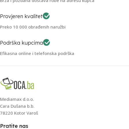
Brza i pozdana dostava robe na adresu kupca
Provjeren kvalitet
Preko 10 000 obrađenih naružbi
Podrška kupcima
Efikasna online i telefonska podrška
Mediamax d.o.o.
Cara Dušana b.b.
78220 Kotor Varoš
Pratite nas