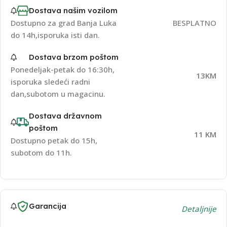
Dostava našim vozilom
Dostupno za grad Banja Luka
BESPLATNO
do 14h,isporuka isti dan.
Dostava brzom poštom
Ponedeljak-petak do 16:30h,
13KM
isporuka sledeći radni
dan,subotom u magacinu.
Dostava državnom
poštom
11 KM
Dostupno petak do 15h,
subotom do 11h.
Garancija
Detaljnije