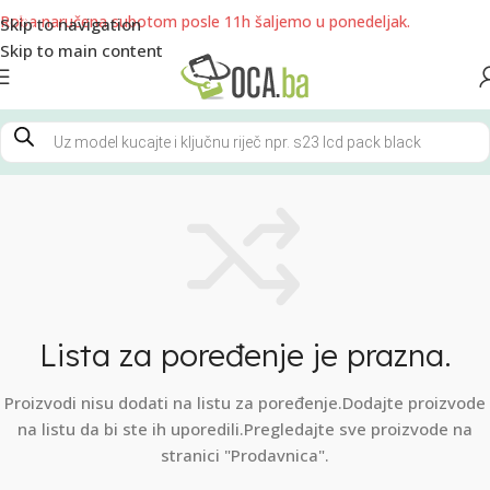
Roba naručena subotom posle 11h šaljemo u ponedeljak.
Skip to navigation
Skip to main content
Lista za poređenje je prazna.
Proizvodi nisu dodati na listu za poređenje.Dodajte proizvode
na listu da bi ste ih uporedili.
Pregledajte sve proizvode na
stranici "Prodavnica".