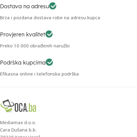
Dostava na adresu
Brza i pozdana dostava robe na adresu kupca
Provjeren kvalitet
Preko 10 000 obrađenih naružbi
Podrška kupcima
Efikasna online i telefonska podrška
Mediamax d.o.o.
Cara Dušana b.b.
78220 Kotor Varoš