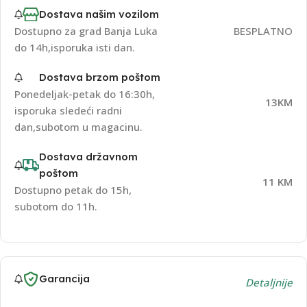
Dostava našim vozilom
Dostupno za grad Banja Luka
BESPLATNO
do 14h,isporuka isti dan.
Dostava brzom poštom
Ponedeljak-petak do 16:30h,
13KM
isporuka sledeći radni
dan,subotom u magacinu.
Dostava državnom
poštom
11 KM
Dostupno petak do 15h,
subotom do 11h.
Garancija
Detaljnije