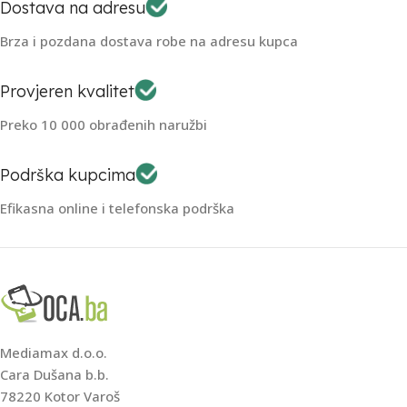
Dostava na adresu
Brza i pozdana dostava robe na adresu kupca
Provjeren kvalitet
Preko 10 000 obrađenih naružbi
Podrška kupcima
Efikasna online i telefonska podrška
Mediamax d.o.o.
Cara Dušana b.b.
78220 Kotor Varoš