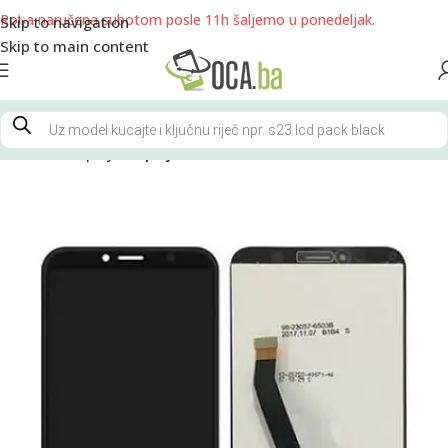
Roba naručena subotom posle 11h šaljemo u ponedeljak.
Skip to navigation
Skip to main content
Početna
Displeji
Displeji NOVO