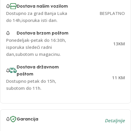
Dostava našim vozilom
Dostupno za grad Banja Luka
BESPLATNO
do 14h,isporuka isti dan.
Dostava brzom poštom
Ponedeljak-petak do 16:30h,
13KM
isporuka sledeći radni
dan,subotom u magacinu.
Dostava državnom
poštom
11 KM
Dostupno petak do 15h,
subotom do 11h.
Garancija
Detaljnije