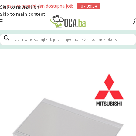
Dostava naredni dan dostupna još:
07:05:34
Skip to navigation
Skip to main content
Početna
Oprema za reparaciju
Oca ljepilo