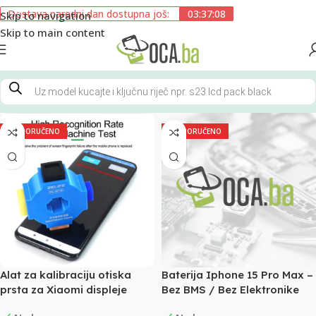
Dostava naredni dan dostupna još:
03:37:07
Skip to navigation
Skip to main content
PREPORUČENO
PREPORUČENO
Alat za kalibraciju otiska
Baterija Iphone 15 Pro Max –
prsta za Xiaomi displeje
Bez BMS / Bez Elektronike