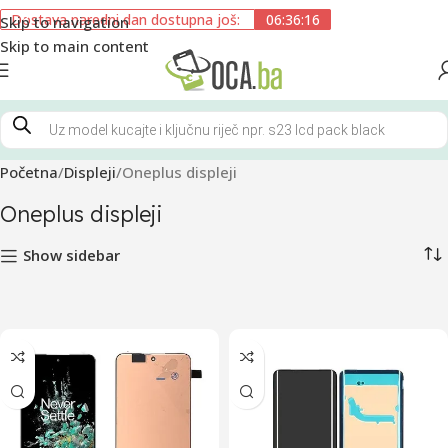
Dostava naredni dan dostupna još:
06:36:15
Skip to navigation
Skip to main content
Početna
Displeji
Oneplus displeji
Oneplus displeji
Show sidebar