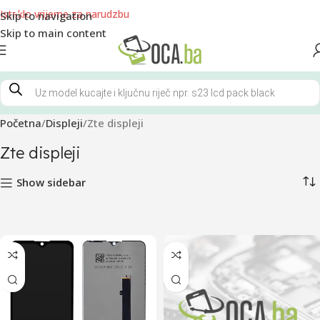
Isteklo vrijeme za narudzbu
Skip to navigation
Skip to main content
Početna
Displeji
Zte displeji
Zte displeji
Show sidebar