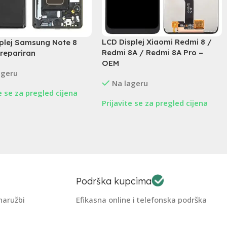
LCD Displej Xiaomi Redmi 8 /
splej Samsung Note 8
Redmi 8A / Redmi 8A Pro –
repariran
OEM
ageru
Na lageru
te se za pregled cijena
Prijavite se za pregled cijena
Podrška kupcima
naružbi
Efikasna online i telefonska podrška