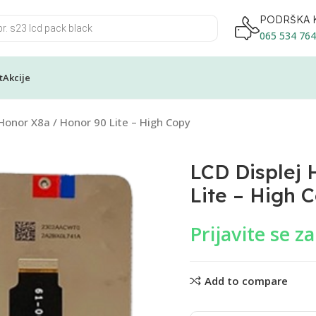
PODRŠKA 
065 534 764
t
Akcije
Honor X8a / Honor 90 Lite – High Copy
LCD Displej
Lite – High 
Prijavite se z
Add to compare