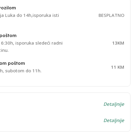
vozilom
a Luka do 14h,isporuka isti
BESPLATNO
 poštom
6:30h, isporuka sledeći radni
13KM
inu.
nom poštom
11 KM
h, subotom do 11h.
Detaljnije
Detaljnije