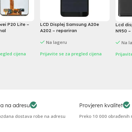
wei P20 Lite –
LCD Displej Samsung A20e
Lcd di
nal
A202 – repariran
N950 – 
Na lageru
Na l
regled cijena
Prijavite se za pregled cijena
Prijavi
a na adresu
Provjeren kvalitet
pozdana dostava robe na adresu
Preko 10 000 obrađenih 