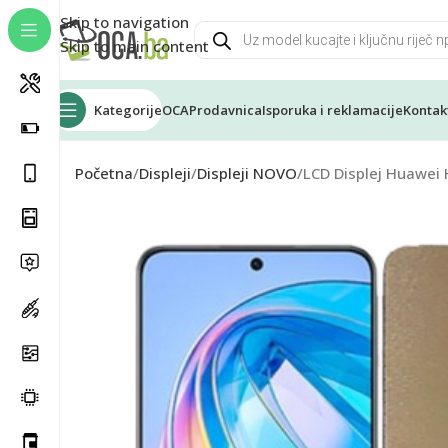
Skip to navigation
Skip to main content
Kategorije
OCA
Prodavnica
Isporuka i reklamacije
Kontak
Početna
Displeji
Displeji NOVO
LCD Displej Huawei 